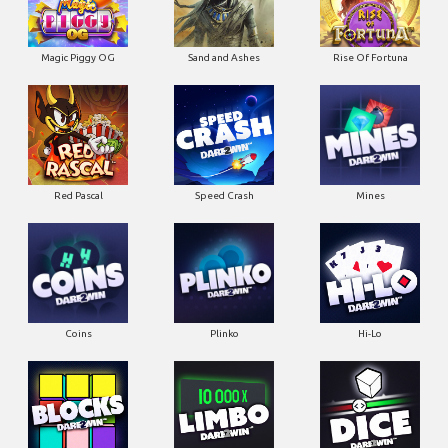
Magic Piggy OG
Sand and Ashes
Rise Of Fortuna
Red Pascal
Speed Crash
Mines
Coins
Plinko
Hi-Lo