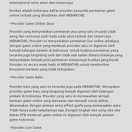
international serta aman dan terpercaya .
Berikut adalah beberapa daftar provider penyedia permainan game
online terbaik yang dihadirkan oleh MERANTI4D :
• Provider Game Online Zeus
Provider yang menyediakan permainan jeus yang satu ini pasti tidak
asing dan tentunya pasti hadir pada situs terbaik dan terpercaya
MERANTI4D, Provider ini menyediakan permainan live online sekaligus
dengan game online yang membuat provider satu ini digemari oleh
banyak kalangan pemain di Indonesia. Untuk kualitas permainan yang
tersedia juga tergolong unik dan tidak asal asalan dimana biasanya yang
menyediakan banyak jenis permainan mempunyai kualitas yang buruk.
Provider ini secara resmi hadir di MERANTI4D untuk memberikan
kenyaman bermain yang tidak terlupakan.
• Provider Game Neko
Provider baru yang satu ini tersedia juga pada MERANTI4D, Merupakan
provider game baru yang langsung banyak digemari oleh kalangan
pemain di Indonesia. Provider yang satu ini menawarkan sensasi
bermain game online yang menawan dan menarik untuk dilihat,
dikarenakan dengan animasi serta effect grafis yang memanjakan mata.
Tidak hanya pada tampilannya saja, Dengan tingkat rate yang rata rata
diatas 97% membuat game online ini digemari oleh banyak pemain
game Indonesia.
• Provider Live Game