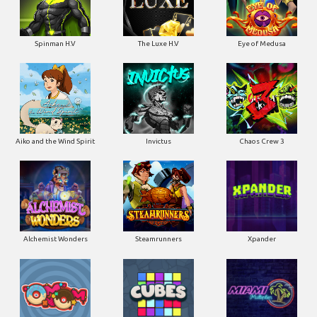
Spinman H.V
The Luxe H.V
Eye of Medusa
Aiko and the Wind Spirit
Invictus
Chaos Crew 3
Alchemist Wonders
Steamrunners
Xpander