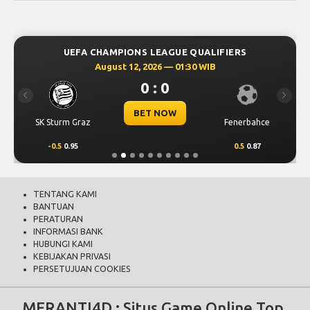
UEFA CHAMPIONS LEAGUE QUALIFIERS
August 12, 2026 — 01:30 WIB
0 : 0
Previous
Next
BET NOW
SK Sturm Graz
Fenerbahce
-0.5
0.95
0.5
0.87
TENTANG KAMI
BANTUAN
PERATURAN
INFORMASI BANK
HUBUNGI KAMI
KEBIJAKAN PRIVASI
PERSETUJUAN COOKIES
MERANTI4D
: Situs Game Online Top