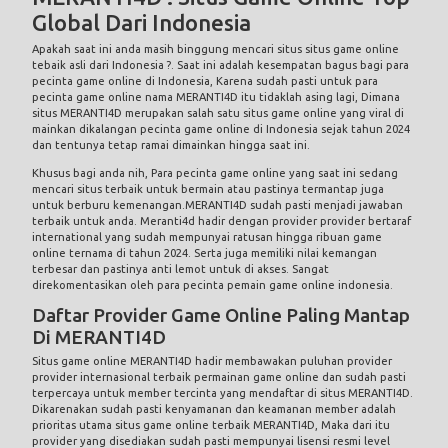
Global Dari Indonesia
Apakah saat ini anda masih binggung mencari situs
situs game online
tebaik asli dari Indonesia ?. Saat ini adalah kesempatan bagus bagi para
pecinta game online di Indonesia, Karena sudah pasti untuk para
pecinta game online nama MERANTI4D itu tidaklah asing lagi, Dimana
situs MERANTI4D merupakan salah satu situs game online yang viral di
mainkan dikalangan pecinta game online di Indonesia sejak tahun 2024
dan tentunya tetap ramai dimainkan hingga saat ini.
Khusus bagi anda nih, Para pecinta game online yang saat ini sedang
mencari situs terbaik untuk bermain atau pastinya termantap juga
untuk berburu kemenangan.MERANTI4D sudah pasti menjadi jawaban
terbaik untuk anda. Meranti4d hadir dengan provider provider bertaraf
international yang sudah mempunyai ratusan hingga ribuan game
online ternama di tahun 2024. Serta juga memiliki nilai kemangan
terbesar dan pastinya anti lemot untuk di akses. Sangat
direkomentasikan oleh para pecinta pemain game online indonesia.
Daftar Provider Game Online Paling Mantap
Di MERANTI4D
Situs game online
MERANTI4D hadir membawakan puluhan provider
provider internasional terbaik permainan game online dan sudah pasti
terpercaya untuk member tercinta yang mendaftar di situs MERANTI4D.
Dikarenakan sudah pasti kenyamanan dan keamanan member adalah
prioritas utama situs game online terbaik MERANTI4D, Maka dari itu
provider yang disediakan sudah pasti mempunyai lisensi resmi level