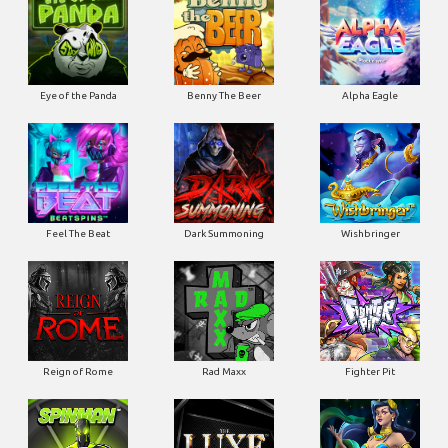
Eye of the Panda
Benny The Beer
Alpha Eagle
Feel The Beat
Dark Summoning
Wishbringer
Reign of Rome
Rad Maxx
Fighter Pit