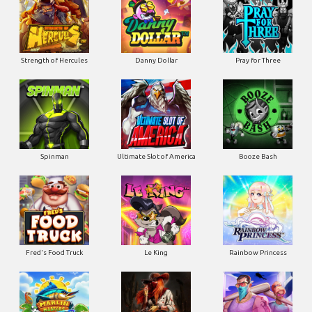
Strength of Hercules
Danny Dollar
Pray for Three
Ultimate Slot of America
Booze Bash
Spinman
Le King
Fred's Food Truck
Rainbow Princess