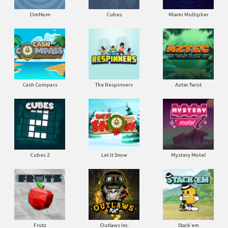
OmNom
Cubes
Miami Multiplier
Cash Compass
The Respinners
Aztec Twist
Cubes 2
Let It Snow
Mystery Motel
Frutz
Outlaws Inc.
Stack'em