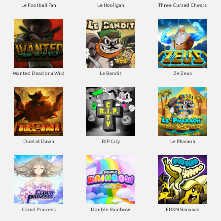
Le Football Fan
Le Hooligan
Three Cursed Chests
Wanted Dead or a Wild
Le Bandit
Ze Zeus
Duel at Dawn
RIP City
Le Pharaoh
Cloud Princess
Double Rainbow
FRKN Bananas