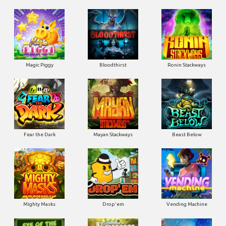
Magic Piggy
Bloodthirst
Ronin Stackways
Fear the Dark
Mayan Stackways
Beast Below
Mighty Masks
Drop'em
Vending Machine