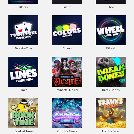
Blocks
Limbo
Dice
Twenty-One
Colors
Wheel
Lines
Immortal Desire
Break Bones
Book of Time
Gronk's Gems
Frank's Farm