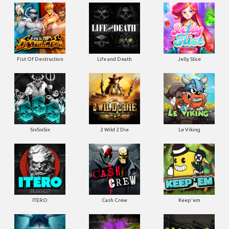
Fist Of Destruction
Life and Death
Jelly Slice
SixSixSix
2 Wild 2 Die
Le Viking
ITERO
Cash Crew
Keep'em