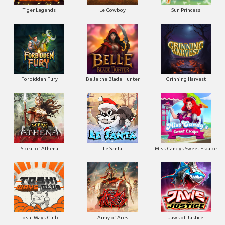
Tiger Legends
Le Cowboy
Sun Princess
Forbidden Fury
Belle the Blade Hunter
Grinning Harvest
Spear of Athena
Le Santa
Miss Candys Sweet Escape
Toshi Ways Club
Army of Ares
Jaws of Justice