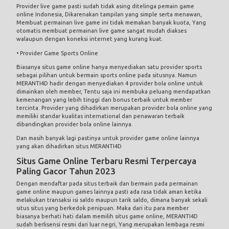
Provider live game pasti sudah tidak asing ditelinga pemain game
online Indonesia, Dikarenakan tampilan yang simple serta menawan,
Membuat permainan live game ini tidak memakan banyak kuota, Yang
otomatis membuat permainan live game sangat mudah diakses
walaupun dengan koneksi internet yang kurang kuat.
• Provider Game Sports Online
Biasanya situs game online hanya menyediakan satu provider sports
sebagai pilihan untuk bermain sports online pada situsnya. Namun
MERANTI4D hadir dengan menyediakan 4 provider bola online untuk
dimainkan oleh member, Tentu saja ini membuka peluang mendapatkan
kemenangan yang lebih tinggi dan bonus terbaik untuk member
tercinta. Provider yang dihadirkan merupakan provider bola online yang
memiliki standar kualitas international dan penawaran terbaik
dibandingkan provider bola online lainnya.
Dan masih banyak lagi pastinya untuk provider game online lainnya
yang akan dihadirkan situs MERANTI4D
Situs Game Online Terbaru Resmi Terpercaya
Paling Gacor Tahun 2023
Dengan mendaftar pada situs terbaik dan bermain pada permainan
game online maupun games lainnya pasti ada rasa tidak aman ketika
melakukan transaksi isi saldo maupun tarik saldo, dimana banyak sekali
situs situs yang berkedok penipuan. Maka dari itu para member
biasanya berhati hati dalam memilih situs game online, MERANTI4D
sudah berlisensi resmi dari luar negri, Yang merupakan lembaga resmi