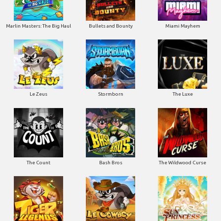
Marlin Masters: The Big Haul
Bullets and Bounty
Miami Mayhem
Le Zeus
Stormborn
The Luxe
The Count
Bash Bros
The Wildwood Curse