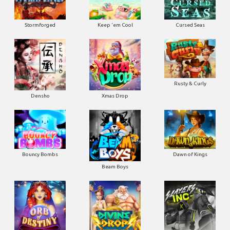
Stormforged
Keep 'em Cool
Cursed Seas
Rusty & Curly
Densho
Xmas Drop
Bouncy Bombs
Dawn of Kings
Beam Boys