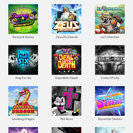
Donny & Danny
Zeus Ze Zecond
Le Fisherman
Pray For Six
Deal With Death
Circle Of Life
Smoking Dragon
Hot Ross
Superstar Sevens