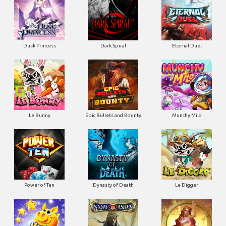
Dusk Princess
Dark Spiral
Eternal Duel
Le Bunny
Epic Bullets and Bounty
Munchy Milo
Power of Ten
Dynasty of Death
Le Digger