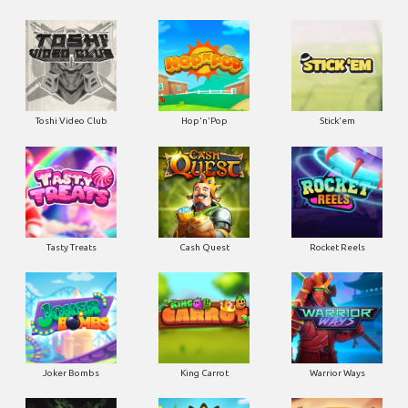
Toshi Video Club
Hop'n'Pop
Stick'em
Tasty Treats
Cash Quest
Rocket Reels
Joker Bombs
King Carrot
Warrior Ways