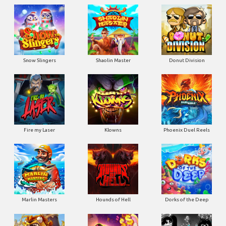
Snow Slingers
Shaolin Master
Donut Division
Fire my Laser
Klowns
Phoenix Duel Reels
Marlin Masters
Hounds of Hell
Dorks of the Deep