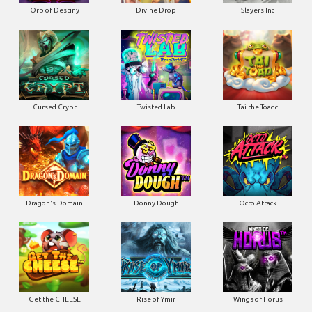
Orb of Destiny
Divine Drop
Slayers Inc
Cursed Crypt
Twisted Lab
Tai the Toadc
Dragon's Domain
Donny Dough
Octo Attack
Get the CHEESE
Rise of Ymir
Wings of Horus