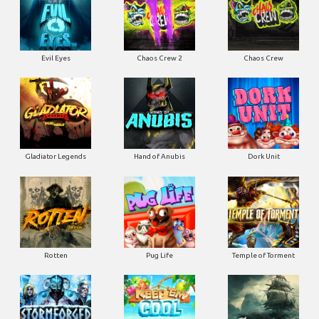
Evil Eyes
Chaos Crew 2
Chaos Crew
Gladiator Legends
Hand of Anubis
Dork Unit
Rotten
Pug Life
Temple of Torment