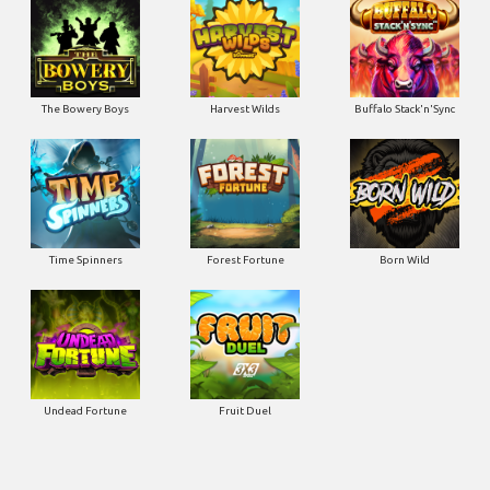
The Bowery Boys
Harvest Wilds
Buffalo Stack'n'Sync
Time Spinners
Forest Fortune
Born Wild
Undead Fortune
Fruit Duel