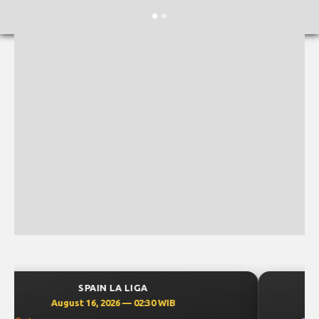
SPAIN LA LIGA
August 16, 2026 — 00:30 WIB