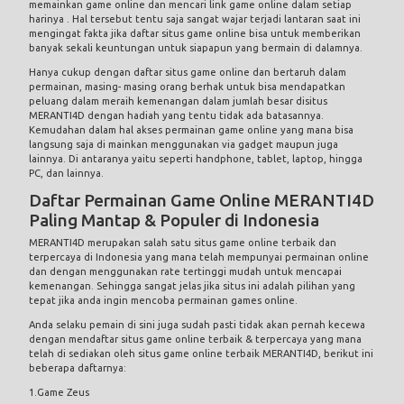
memainkan game online dan mencari
link game online
dalam setiap
harinya . Hal tersebut tentu saja sangat wajar terjadi lantaran saat ini
mengingat fakta jika daftar situs game online bisa untuk memberikan
banyak sekali keuntungan untuk siapapun yang bermain di dalamnya.
Hanya cukup dengan
daftar situs game online
dan bertaruh dalam
permainan, masing- masing orang berhak untuk bisa mendapatkan
peluang dalam meraih kemenangan dalam jumlah besar disitus
MERANTI4D dengan hadiah yang tentu tidak ada batasannya.
Kemudahan dalam hal akses permainan game online yang mana bisa
langsung saja di mainkan menggunakan via gadget maupun juga
lainnya. Di antaranya yaitu seperti handphone, tablet, laptop, hingga
PC, dan lainnya.
Daftar Permainan Game Online MERANTI4D
Paling Mantap & Populer di Indonesia
MERANTI4D
merupakan salah satu
situs game online
terbaik dan
terpercaya di Indonesia yang mana telah mempunyai permainan online
dan dengan menggunakan rate tertinggi mudah untuk mencapai
kemenangan. Sehingga sangat jelas jika situs ini adalah pilihan yang
tepat jika anda ingin mencoba permainan games online.
Anda selaku pemain di sini juga sudah pasti tidak akan pernah kecewa
dengan mendaftar situs game online terbaik & terpercaya yang mana
telah di sediakan oleh situs game online terbaik MERANTI4D, berikut ini
beberapa daftarnya:
1.Game Zeus