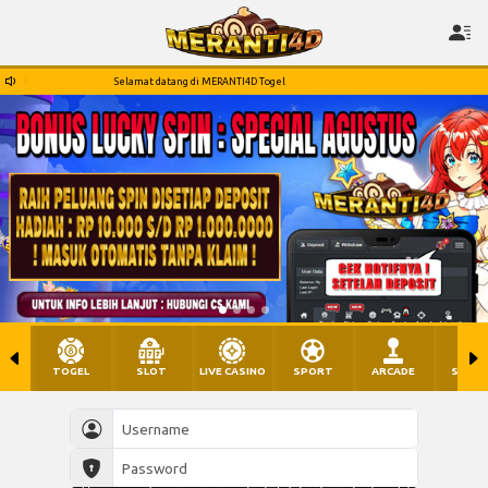
Selamat datang di MERANTI4D Togel
TOGEL
SLOT
LIVE CASINO
SPORT
ARCADE
SABU