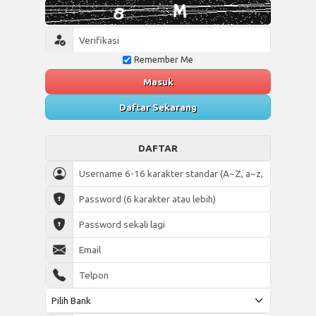
Remember Me
Masuk
Daftar Sekarang
DAFTAR