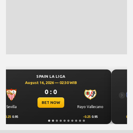
SPAIN LA LIGA
August 16, 2026 — 00:30 WIB
0 : 0
Previous
Next
BET NOW
no
Alaves
Getafe
0.00
0.62
0.00
-0.72