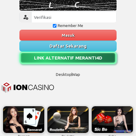
Remember Me
Masuk
Daftar Sekarang
LINK ALTERNATIF MERANTI4D
Desktop
Wap