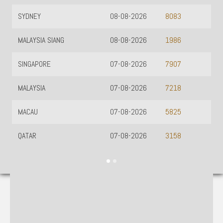
SYDNEY
08-08-2026
T
8083
MALAYSIA SIANG
08-08-2026
T
1986
SINGAPORE
07-08-2026
7907
MALAYSIA
07-08-2026
7218
MACAU
07-08-2026
5825
QATAR
07-08-2026
3158