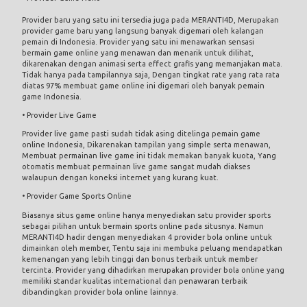
Provider baru yang satu ini tersedia juga pada MERANTI4D, Merupakan
provider game baru yang langsung banyak digemari oleh kalangan
pemain di Indonesia. Provider yang satu ini menawarkan sensasi
bermain game online yang menawan dan menarik untuk dilihat,
dikarenakan dengan animasi serta effect grafis yang memanjakan mata.
Tidak hanya pada tampilannya saja, Dengan tingkat rate yang rata rata
diatas 97% membuat game online ini digemari oleh banyak pemain
game Indonesia.
• Provider Live Game
Provider live game pasti sudah tidak asing ditelinga pemain game
online Indonesia, Dikarenakan tampilan yang simple serta menawan,
Membuat permainan live game ini tidak memakan banyak kuota, Yang
otomatis membuat permainan live game sangat mudah diakses
walaupun dengan koneksi internet yang kurang kuat.
• Provider Game Sports Online
Biasanya situs game online hanya menyediakan satu provider sports
sebagai pilihan untuk bermain sports online pada situsnya. Namun
MERANTI4D hadir dengan menyediakan 4 provider bola online untuk
dimainkan oleh member, Tentu saja ini membuka peluang mendapatkan
kemenangan yang lebih tinggi dan bonus terbaik untuk member
tercinta. Provider yang dihadirkan merupakan provider bola online yang
memiliki standar kualitas international dan penawaran terbaik
dibandingkan provider bola online lainnya.