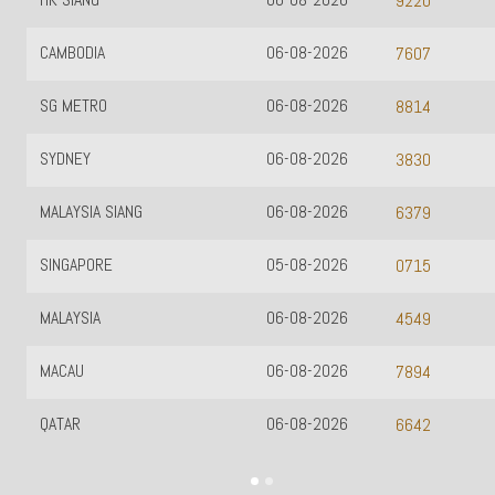
HK SIANG
06-08-2026
TO
9220
CAMBODIA
06-08-2026
TO
7607
SG METRO
06-08-2026
TO
8814
SYDNEY
06-08-2026
TO
3830
MALAYSIA SIANG
06-08-2026
TO
6379
SINGAPORE
05-08-2026
0715
MALAYSIA
06-08-2026
4549
MACAU
06-08-2026
7894
QATAR
06-08-2026
6642