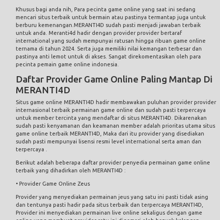
Khusus bagi anda nih, Para pecinta game online yang saat ini sedang
mencari situs terbaik untuk bermain atau pastinya termantap juga untuk
berburu kemenangan.MERANTI4D sudah pasti menjadi jawaban terbaik
untuk anda. Meranti4d hadir dengan provider provider bertaraf
international yang sudah mempunyai ratusan hingga ribuan game online
ternama di tahun 2024. Serta juga memiliki nilai kemangan terbesar dan
pastinya anti lemot untuk di akses. Sangat direkomentasikan oleh para
pecinta pemain game online indonesia.
Daftar Provider Game Online Paling Mantap Di
MERANTI4D
Situs game online
MERANTI4D hadir membawakan puluhan provider provider
internasional terbaik permainan game online dan sudah pasti terpercaya
untuk member tercinta yang mendaftar di situs MERANTI4D. Dikarenakan
sudah pasti kenyamanan dan keamanan member adalah prioritas utama situs
game online terbaik MERANTI4D, Maka dari itu provider yang disediakan
sudah pasti mempunyai lisensi resmi level international serta aman dan
terpercaya .
Berikut adalah beberapa daftar provider penyedia permainan game online
terbaik yang dihadirkan oleh MERANTI4D :
• Provider Game Online Zeus
Provider yang menyediakan permainan jeus yang satu ini pasti tidak asing
dan tentunya pasti hadir pada situs terbaik dan terpercaya MERANTI4D,
Provider ini menyediakan permainan live online sekaligus dengan game