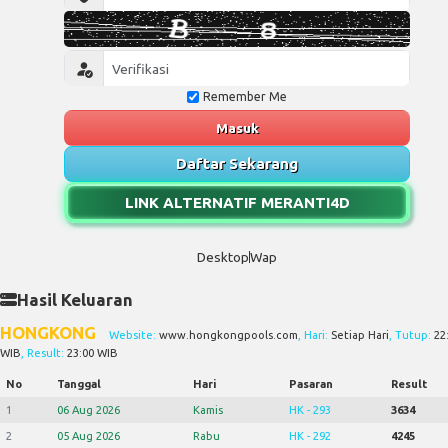
Remember Me
Masuk
Daftar Sekarang
LINK ALTERNATIF MERANTI4D
Desktop
Wap
Hasil Keluaran
HONGKONG
Website:
www.hongkongpools.com
, Hari:
Setiap Hari
, Tutup:
22
WIB
, Result:
23:00 WIB
No
Tanggal
Hari
Pasaran
Result
1
06 Aug 2026
Kamis
HK - 293
3634
2
05 Aug 2026
Rabu
HK - 292
4245