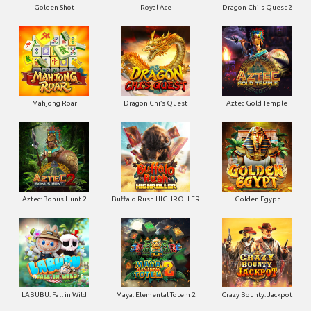
Golden Shot
Royal Ace
Dragon Chi's Quest 2
Mahjong Roar
Dragon Chi’s Quest
Aztec Gold Temple
Aztec: Bonus Hunt 2
Buffalo Rush HIGHROLLER
Golden Egypt
LABUBU: Fall in Wild
Maya: Elemental Totem 2
Crazy Bounty: Jackpot