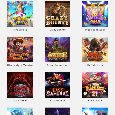
Pinata Fest
Crazy Bounty
Piggy Bank Gold
Rhapsody of Muertos
Aztec: Bonus Hunt
Buffalo Rush
Dark Ritual
Last Samurai
BlackJack21