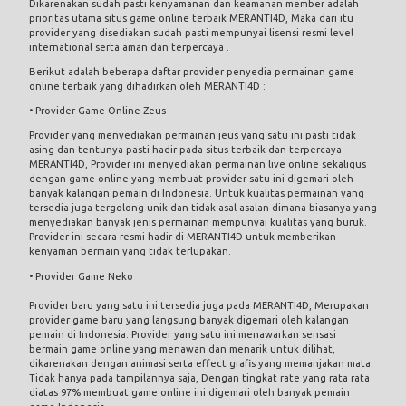
Dikarenakan sudah pasti kenyamanan dan keamanan member adalah
prioritas utama situs game online terbaik MERANTI4D, Maka dari itu
provider yang disediakan sudah pasti mempunyai lisensi resmi level
international serta aman dan terpercaya .
Berikut adalah beberapa daftar provider penyedia permainan game
online terbaik yang dihadirkan oleh MERANTI4D :
• Provider Game Online Zeus
Provider yang menyediakan permainan jeus yang satu ini pasti tidak
asing dan tentunya pasti hadir pada situs terbaik dan terpercaya
MERANTI4D, Provider ini menyediakan permainan live online sekaligus
dengan game online yang membuat provider satu ini digemari oleh
banyak kalangan pemain di Indonesia. Untuk kualitas permainan yang
tersedia juga tergolong unik dan tidak asal asalan dimana biasanya yang
menyediakan banyak jenis permainan mempunyai kualitas yang buruk.
Provider ini secara resmi hadir di MERANTI4D untuk memberikan
kenyaman bermain yang tidak terlupakan.
• Provider Game Neko
Provider baru yang satu ini tersedia juga pada MERANTI4D, Merupakan
provider game baru yang langsung banyak digemari oleh kalangan
pemain di Indonesia. Provider yang satu ini menawarkan sensasi
bermain game online yang menawan dan menarik untuk dilihat,
dikarenakan dengan animasi serta effect grafis yang memanjakan mata.
Tidak hanya pada tampilannya saja, Dengan tingkat rate yang rata rata
diatas 97% membuat game online ini digemari oleh banyak pemain