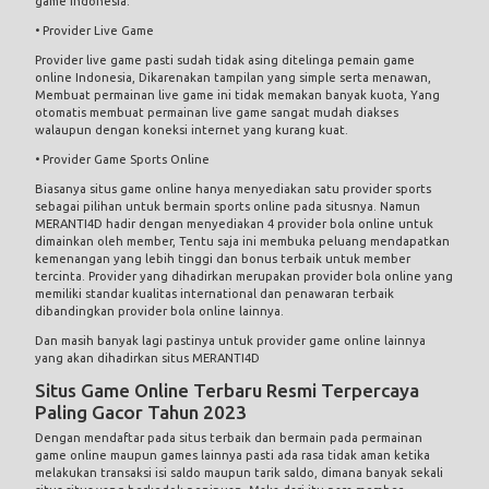
game Indonesia.
• Provider Live Game
Provider live game pasti sudah tidak asing ditelinga pemain game
online Indonesia, Dikarenakan tampilan yang simple serta menawan,
Membuat permainan live game ini tidak memakan banyak kuota, Yang
otomatis membuat permainan live game sangat mudah diakses
walaupun dengan koneksi internet yang kurang kuat.
• Provider Game Sports Online
Biasanya situs game online hanya menyediakan satu provider sports
sebagai pilihan untuk bermain sports online pada situsnya. Namun
MERANTI4D hadir dengan menyediakan 4 provider bola online untuk
dimainkan oleh member, Tentu saja ini membuka peluang mendapatkan
kemenangan yang lebih tinggi dan bonus terbaik untuk member
tercinta. Provider yang dihadirkan merupakan provider bola online yang
memiliki standar kualitas international dan penawaran terbaik
dibandingkan provider bola online lainnya.
Dan masih banyak lagi pastinya untuk provider game online lainnya
yang akan dihadirkan situs MERANTI4D
Situs Game Online Terbaru Resmi Terpercaya
Paling Gacor Tahun 2023
Dengan mendaftar pada situs terbaik dan bermain pada permainan
game online maupun games lainnya pasti ada rasa tidak aman ketika
melakukan transaksi isi saldo maupun tarik saldo, dimana banyak sekali