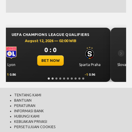
UEFA CHAMPIONS LEAGUE QUALIFIERS
August 12, 2026 — 01:15 WIB
0 : 0
Previous
Next
BET NOW
Praha
Slovan Bratislava
Mjallby
96
0.5
0.83
-0.5
0.99
TENTANG KAMI
BANTUAN
PERATURAN
INFORMASI BANK
HUBUNGI KAMI
KEBIJAKAN PRIVASI
PERSETUJUAN COOKIES