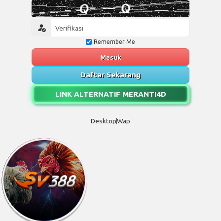
Remember Me
Masuk
Daftar Sekarang
LINK ALTERNATIF MERANTI4D
Desktop
Wap