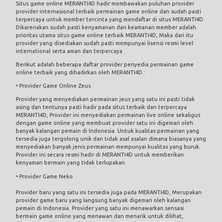
Situs game online
MERANTI4D hadir membawakan puluhan provider
provider internasional terbaik permainan game online dan sudah pasti
terpercaya untuk member tercinta yang mendaftar di situs MERANTI4D.
Dikarenakan sudah pasti kenyamanan dan keamanan member adalah
prioritas utama situs game online terbaik MERANTI4D, Maka dari itu
provider yang disediakan sudah pasti mempunyai lisensi resmi level
international serta aman dan terpercaya .
Berikut adalah beberapa daftar provider penyedia permainan game
online terbaik yang dihadirkan oleh MERANTI4D :
• Provider Game Online Zeus
Provider yang menyediakan permainan jeus yang satu ini pasti tidak
asing dan tentunya pasti hadir pada situs terbaik dan terpercaya
MERANTI4D, Provider ini menyediakan permainan live online sekaligus
dengan game online yang membuat provider satu ini digemari oleh
banyak kalangan pemain di Indonesia. Untuk kualitas permainan yang
tersedia juga tergolong unik dan tidak asal asalan dimana biasanya yang
menyediakan banyak jenis permainan mempunyai kualitas yang buruk.
Provider ini secara resmi hadir di MERANTI4D untuk memberikan
kenyaman bermain yang tidak terlupakan.
• Provider Game Neko
Provider baru yang satu ini tersedia juga pada MERANTI4D, Merupakan
provider game baru yang langsung banyak digemari oleh kalangan
pemain di Indonesia. Provider yang satu ini menawarkan sensasi
bermain game online yang menawan dan menarik untuk dilihat,