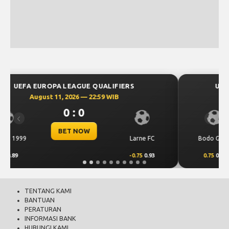
UEFA CHAMPIONS LEAGUE QUALIFIERS
August 11, 2026 — 22:59 WIB
0 : 0
Previous
Next
BET NOW
Bodo Glimt
Union Saint-Gilloise
0.75
0.77
-0.75
-0.95
TENTANG KAMI
BANTUAN
PERATURAN
INFORMASI BANK
HUBUNGI KAMI