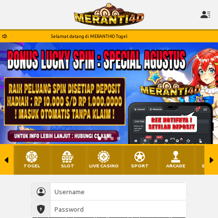
Selamat datang di MERANTI4D Togel
TOGEL
SLOT
LIVE CASINO
SPORT
ARCADE
SABU