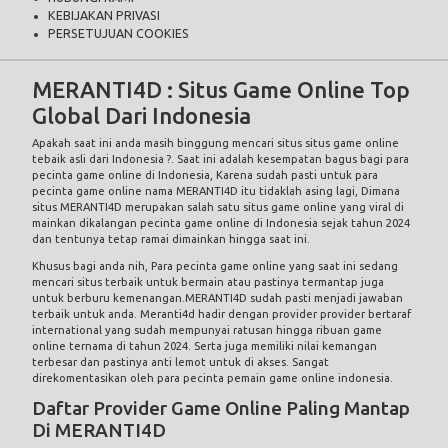
KEBIJAKAN PRIVASI
PERSETUJUAN COOKIES
MERANTI4D
: Situs Game Online Top
Global Dari Indonesia
Apakah saat ini anda masih binggung mencari situs
situs game online
tebaik asli dari Indonesia ?. Saat ini adalah kesempatan bagus bagi para
pecinta game online di Indonesia, Karena sudah pasti untuk para
pecinta game online nama MERANTI4D itu tidaklah asing lagi, Dimana
situs MERANTI4D merupakan salah satu situs game online yang viral di
mainkan dikalangan pecinta game online di Indonesia sejak tahun 2024
dan tentunya tetap ramai dimainkan hingga saat ini.
Khusus bagi anda nih, Para pecinta game online yang saat ini sedang
mencari situs terbaik untuk bermain atau pastinya termantap juga
untuk berburu kemenangan.MERANTI4D sudah pasti menjadi jawaban
terbaik untuk anda. Meranti4d hadir dengan provider provider bertaraf
international yang sudah mempunyai ratusan hingga ribuan game
online ternama di tahun 2024. Serta juga memiliki nilai kemangan
terbesar dan pastinya anti lemot untuk di akses. Sangat
direkomentasikan oleh para pecinta pemain game online indonesia.
Daftar Provider Game Online Paling Mantap
Di MERANTI4D