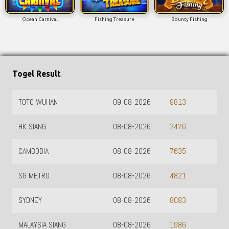
Ocean Carnival
Fishing Treasure
Bounty Fishing
Togel Result
TOTO WUHAN
09-08-2026
H
9813
HK SIANG
08-08-2026
T
2476
CAMBODIA
08-08-2026
T
7635
SG METRO
08-08-2026
T
4821
SYDNEY
08-08-2026
T
8083
MALAYSIA SIANG
08-08-2026
T
1986