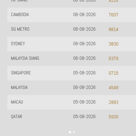
HK SIANG
06-08-2026
9220
CAMBODIA
06-08-2026
7607
SG METRO
06-08-2026
8814
SYDNEY
06-08-2026
3830
MALAYSIA SIANG
06-08-2026
6379
SINGAPORE
05-08-2026
0715
MALAYSIA
06-08-2026
4549
MACAU
05-08-2026
2883
QATAR
05-08-2026
5930