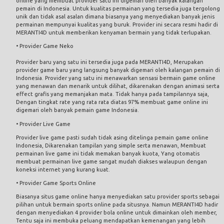
online yang membuat provider satu ini digemari oleh banyak kalangan
pemain di Indonesia. Untuk kualitas permainan yang tersedia juga tergolong
unik dan tidak asal asalan dimana biasanya yang menyediakan banyak jenis
permainan mempunyai kualitas yang buruk. Provider ini secara resmi hadir di
MERANTI4D untuk memberikan kenyaman bermain yang tidak terlupakan.
• Provider Game Neko
Provider baru yang satu ini tersedia juga pada MERANTI4D, Merupakan
provider game baru yang langsung banyak digemari oleh kalangan pemain di
Indonesia. Provider yang satu ini menawarkan sensasi bermain game online
yang menawan dan menarik untuk dilihat, dikarenakan dengan animasi serta
effect grafis yang memanjakan mata. Tidak hanya pada tampilannya saja,
Dengan tingkat rate yang rata rata diatas 97% membuat game online ini
digemari oleh banyak pemain game Indonesia.
• Provider Live Game
Provider live game pasti sudah tidak asing ditelinga pemain game online
Indonesia, Dikarenakan tampilan yang simple serta menawan, Membuat
permainan live game ini tidak memakan banyak kuota, Yang otomatis
membuat permainan live game sangat mudah diakses walaupun dengan
koneksi internet yang kurang kuat.
• Provider Game Sports Online
Biasanya situs game online hanya menyediakan satu provider sports sebagai
pilihan untuk bermain sports online pada situsnya. Namun MERANTI4D hadir
dengan menyediakan 4 provider bola online untuk dimainkan oleh member,
Tentu saja ini membuka peluang mendapatkan kemenangan yang lebih