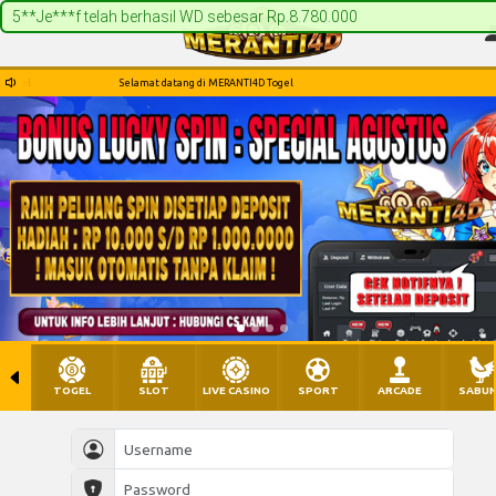
Selamat datang di MERANTI4D Togel
TOGEL
SLOT
LIVE CASINO
SPORT
ARCADE
SABU