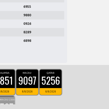
6955
9880
0926
8289
6898
ALAYSIA
MACAU
QATAR
851
9097
5256
/8/2026
8/8/2026
8/8/2026
MACAU 2200
525