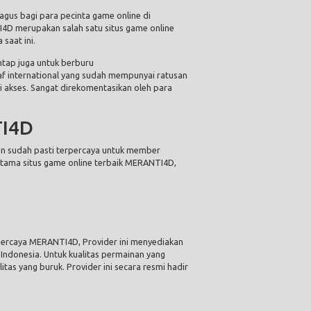
bagus bagi para pecinta game online di
I4D merupakan salah satu situs game online
saat ini.
ntap juga untuk berburu
f international yang sudah mempunyai ratusan
di akses. Sangat direkomentasikan oleh para
TI4D
n sudah pasti terpercaya untuk member
utama situs game online terbaik MERANTI4D,
erpercaya MERANTI4D, Provider ini menyediakan
 Indonesia. Untuk kualitas permainan yang
tas yang buruk. Provider ini secara resmi hadir