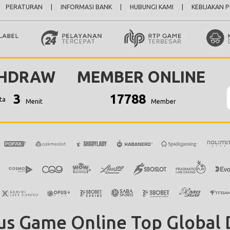
PERATURAN
|
INFORMASI BANK
|
HUBUNGI KAMI
|
KEBIJAKAN P
THDRAW
MEMBER ONLINE
3
17788
ta
Menit
Member
tus Game Online Top Global 