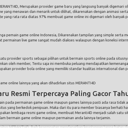
a MERANTI4D, Merupakan provider game baru yang langsung banyak digemari ol
ne yang menawan dan menarik untuk dilihat, dikarenakan dengan animasi sert
ate yang rata rata diatas 97% membuat game online ini digemari oleh banyak 
elinga pemain game online Indonesia, Dikarenakan tampilan yang simple serta
permainan live game sangat mudah diakses walaupun dengan koneksi interne
satu provider sports sebagai pilihan untuk bermain sports online pada situ
inkan oleh member, Tentu saja ini membuka peluang mendapatkan kemenangan 
pakan provider bola online yang memiliki standar kualitas international dan
game online lainnya yang akan dihadirkan situs MERANTI4D
aru Resmi Terpercaya Paling Gacor Tah
in pada permainan game online maupun games lainnya pasti ada rasa tidak am
 situs yang berkedok penipuan. Maka dari itu para member biasanya berhati h
merupakan lembaga resmi game online, membuat Meranti4D menjadi salah satu
si
lam bermain game online maupun permainan anda lainnya terjamin.
 situs
MERANTI4D
. Raih kesempatan mendapatkan keuntungan tanpa batas da