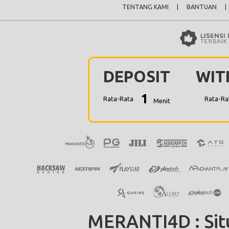
TENTANG KAMI
|
BANTUAN
|
DEPOSIT
WI
1
Rata-Rata
Rata-Ra
Menit
MERANTI4D
: Si