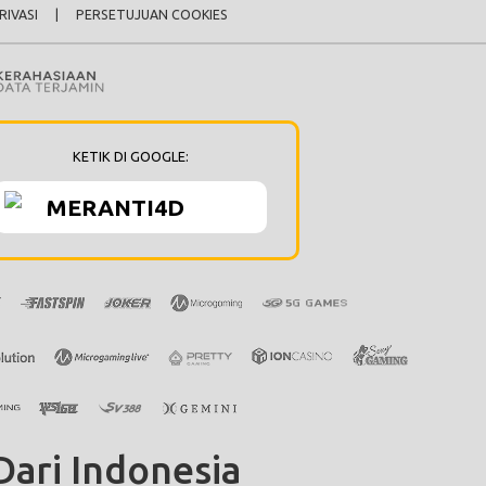
RIVASI
|
PERSETUJUAN COOKIES
KETIK DI GOOGLE:
MERANTI4D
Dari Indonesia