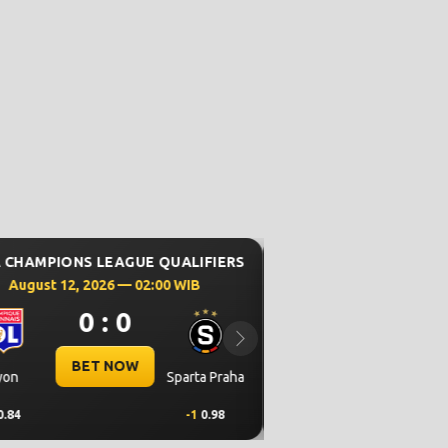
8/8/2026
A CHAMPIONS LEAGUE QUALIFIERS
August 11, 2026 — 22:59 WIB
0 : 0
Next
BET NOW
Union Saint-
 Glimt
Gilloise
5
0.77
-0.75
-0.95