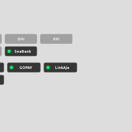
BNI
BRI
SeaBank
GOPAY
LinkAja