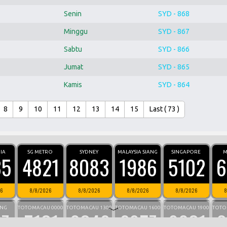
Senin
SYD - 868
Minggu
SYD - 867
Sabtu
SYD - 866
Jumat
SYD - 865
Kamis
SYD - 864
8
9
10
11
12
13
14
15
Last ( 73 )
IA
SG METRO
SYDNEY
MALAYSIA SIANG
SINGAPORE
M
35
4821
8083
1986
5102
6
26
8/8/2026
8/8/2026
8/8/2026
8/8/2026
8
NG
TOTOMACAU 0000
TOTOMACAU 1300
TOTOMACAU 1600
TOTOMACAU 1900
TOTO
97
5131
0342
2957
9031
6