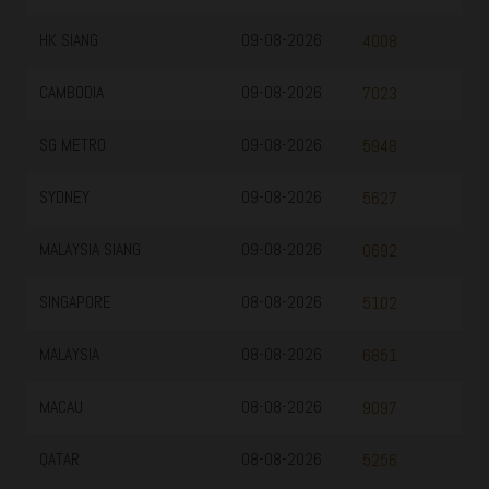
HK SIANG
09-08-2026
4008
CAMBODIA
09-08-2026
7023
SG METRO
09-08-2026
5948
SYDNEY
09-08-2026
5627
MALAYSIA SIANG
09-08-2026
0692
SINGAPORE
08-08-2026
5102
MALAYSIA
08-08-2026
6851
MACAU
08-08-2026
9097
QATAR
08-08-2026
5256