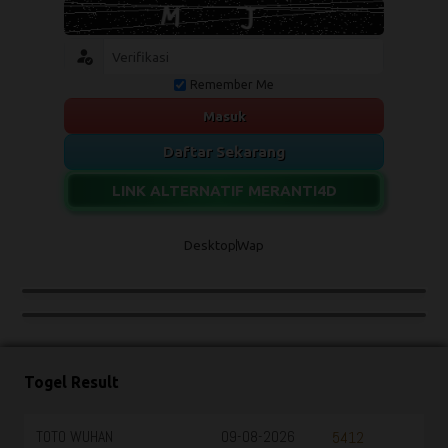
Remember Me
Masuk
Daftar Sekarang
LINK ALTERNATIF MERANTI4D
Desktop
Wap
Togel Result
TOTO WUHAN
09-08-2026
5412