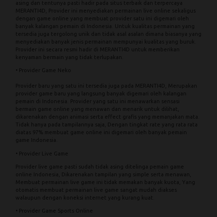
asing dan tentunya pasti hadir pada situs terbaik dan terpercaya
MERANTI4D, Provider ini menyediakan permainan live online sekaligus
dengan game online yang membuat provider satu ini digemari oleh
banyak kalangan pemain di Indonesia. Untuk kualitas permainan yang
tersedia juga tergolong unik dan tidak asal asalan dimana biasanya yang
menyediakan banyak jenis permainan mempunyai kualitas yang buruk.
Provider ini secara resmi hadir di MERANTI4D untuk memberikan
kenyaman bermain yang tidak terlupakan.
• Provider Game Neko
Provider baru yang satu ini tersedia juga pada MERANTI4D, Merupakan
provider game baru yang langsung banyak digemari oleh kalangan
pemain di Indonesia. Provider yang satu ini menawarkan sensasi
bermain game online yang menawan dan menarik untuk dilihat,
dikarenakan dengan animasi serta effect grafis yang memanjakan mata.
Tidak hanya pada tampilannya saja, Dengan tingkat rate yang rata rata
diatas 97% membuat game online ini digemari oleh banyak pemain
game Indonesia.
• Provider Live Game
Provider live game pasti sudah tidak asing ditelinga pemain game
online Indonesia, Dikarenakan tampilan yang simple serta menawan,
Membuat permainan live game ini tidak memakan banyak kuota, Yang
otomatis membuat permainan live game sangat mudah diakses
walaupun dengan koneksi internet yang kurang kuat.
• Provider Game Sports Online