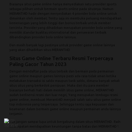
Biasanya situs game online hanya menyediakan satu provider sports
sebagai pilihan untuk bermain sports online pada situsnya. Namun
MERANTI4D hadir dengan menyediakan 4 provider bola online untuk
dimainkan oleh member, Tentu saja ini membuka peluang mendapatkan
kemenangan yang lebih tinggi dan bonus terbaik untuk member
tercinta. Provider yang dihadirkan merupakan provider bola online yang
memiliki standar kualitas international dan penawaran terbaik
dibandingkan provider bola online lainnya.
Dan masih banyak lagi pastinya untuk provider game online lainnya
yang akan dihadirkan situs MERANTI4D
Situs Game Online Terbaru Resmi Terpercaya
Paling Gacor Tahun 2023
Dengan mendaftar pada situs terbaik dan bermain pada permainan
game online maupun games lainnya pasti ada rasa tidak aman ketika
melakukan transaksi isi saldo maupun tarik saldo, dimana banyak sekali
situs situs yang berkedok penipuan. Maka dari itu para member
biasanya berhati hati dalam memilih situs game online, MERANTI4D
sudah berlisensi resmi dari luar negri, Yang merupakan lembaga resmi
game online, membuat Meranti4D menjadi salah satu
situs game online
top indonesia yang terpercaya. Sehingga tentu saja kepuasan dan
keamanan dalam bermain game online maupun permainan anda lainnya
terjamin.
Yuk jangan sampai lupa untuk bergabung dalam situs
MERANTI4D
. Raih
kesempatan mendapatkan keuntungan tanpa batas dari MERANTI4D !.