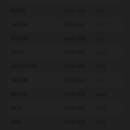
HK SIANG
06-08-2026
T
9220
CAMBODIA
06-08-2026
T
7607
SG METRO
06-08-2026
T
8814
SYDNEY
06-08-2026
T
3830
MALAYSIA SIANG
06-08-2026
T
6379
SINGAPORE
05-08-2026
0715
MALAYSIA
06-08-2026
4549
MACAU
06-08-2026
7894
QATAR
06-08-2026
6642